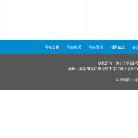
网站首页
商会概况
商会资讯
招商信息
会
版权所有：海口邵阳县商会 ©
地址：海南省海口市海秀中路宝晟大厦605室 服务
法律顾问：
海