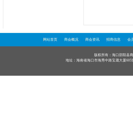
网站首页
商会概况
商会资讯
招商信息
会
版权所有：海口邵阳县商会 ©
地址：海南省海口市海秀中路宝晟大厦605室 服务