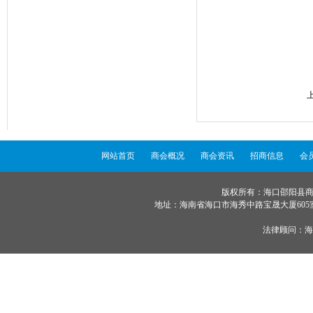
网站首页
商会概况
商会资讯
招商信息
会
版权所有：海口邵阳县商会 ©
地址：海南省海口市海秀中路宝晟大厦605室 服务
法律顾问：
海