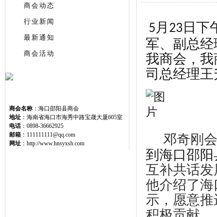
商会动态
行业新闻
月
日下
5
23
最新通知
军、副总经
商会活动
我商会，我
司总经理王
联系我们
商会名称
：海口邵阳县商会
地址
：海南省海口市海秀中路宝晟大厦605室
电话
：0898-36662925
邮箱
：111111111@qq.com
邓奇刚
网址
：http://www.hnsyxsh.com
到海口邵阳
互补共话发
他介绍了
海
示，
愿意
推
积极贡献。