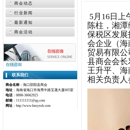
商会动态
行业新闻
5
月
16日
最新通知
陈柱，湘潭
商会活动
保税区发展
会企业（海
贸易有限公
县商会会长
王升平、海
联系我们
相关负责人
商会名称
：海口邵阳县商会
地址
：海南省海口市海秀中路宝晟大厦605室
电话
：0898-36662925
邮箱
：111111111@qq.com
网址
：http://www.hnsyxsh.com