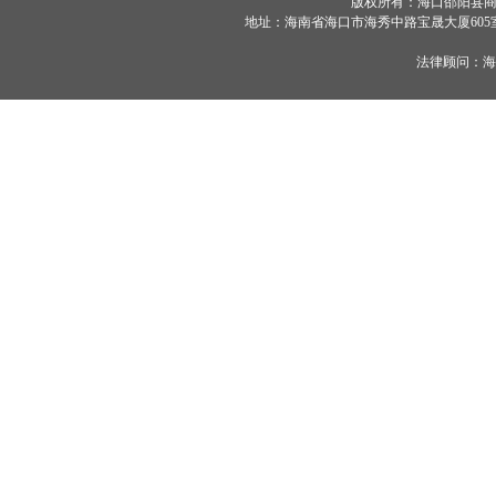
版权所有：海口邵阳县商会 ©
地址：海南省海口市海秀中路宝晟大厦605室 服务
法律顾问：
海