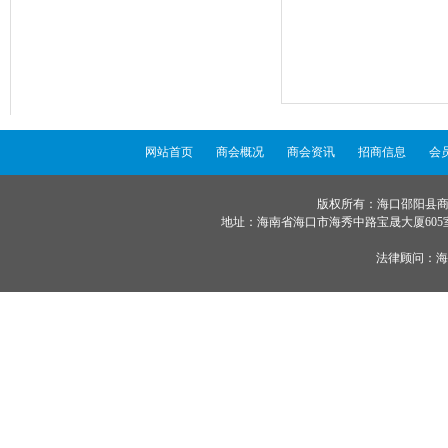
网站首页
商会概况
商会资讯
招商信息
会
版权所有：海口邵阳县商会 ©
地址：海南省海口市海秀中路宝晟大厦605室 服务
法律顾问：
海