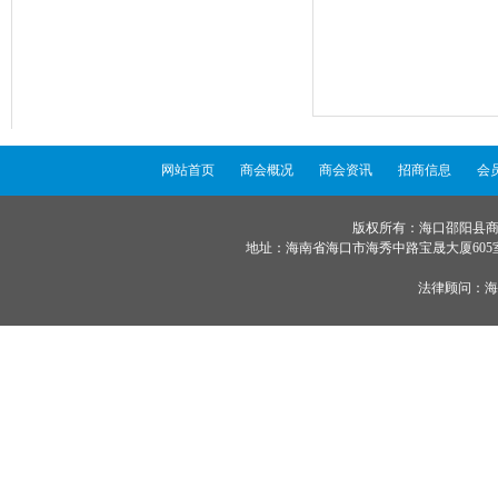
网站首页
商会概况
商会资讯
招商信息
会
版权所有：海口邵阳县商会 ©
地址：海南省海口市海秀中路宝晟大厦605室 服务
法律顾问：
海